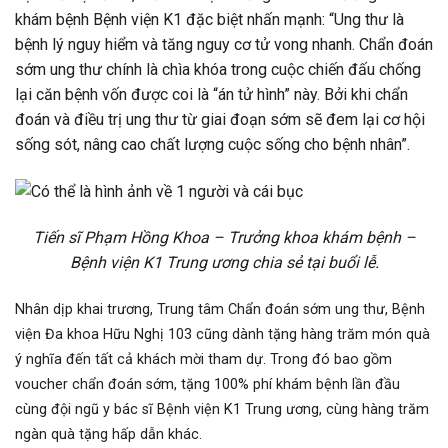
khám bệnh Bệnh viện K1 đặc biệt nhấn mạnh: “Ung thư là
bệnh lý nguy hiểm và tăng nguy cơ tử vong nhanh. Chẩn đoán
sớm ung thư chính là chìa khóa trong cuộc chiến đấu chống
lại căn bệnh vốn được coi là “án tử hình” này. Bởi khi chẩn
đoán và điều trị ung thư từ giai đoạn sớm sẽ đem lại cơ hội
sống sót, nâng cao chất lượng cuộc sống cho bệnh nhân”.
Tiến sĩ Phạm Hồng Khoa – Trưởng khoa khám bệnh –
Bệnh viện K1 Trung ương chia sẻ tại buổi lễ.
Nhân dịp khai trương, Trung tâm Chẩn đoán sớm ung thư, Bệnh
viện Đa khoa Hữu Nghị 103 cũng dành tặng hàng trăm món quà
ý nghĩa đến tất cả khách mời tham dự. Trong đó bao gồm
voucher chẩn đoán sớm, tặng 100% phí khám bệnh lần đầu
cùng đội ngũ y bác sĩ Bệnh viện K1 Trung ương, cùng hàng trăm
ngàn quà tặng hấp dẫn khác.