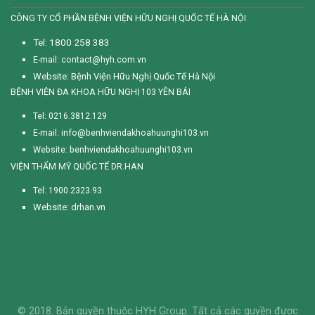
CÔNG TY CỔ PHẦN BỆNH VIỆN HỮU NGHỊ QUỐC TẾ HÀ NỘI
Tel: 1800 258 383
E-mail: contact@hyh.com.vn
Website:
Bệnh Viện Hữu Nghị Quốc Tế Hà Nội
BỆNH VIỆN ĐA KHOA HỮU NGHỊ 103 YÊN BÁI
Tel: 0216.3812.129
E-mail: info@benhviendakhoahuunghi103.vn
Website: benhviendakhoahuunghi103.vn
VIỆN THẨM MỸ QUỐC TẾ DR.HAN
Tel: 1900.2323.93
Website: drhan.vn
© 2018. Bản quyền thuộc HYH Group. Tất cả các quyền được