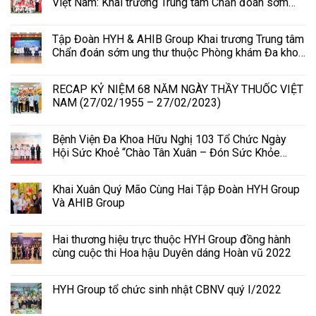
Việt Nam: Khai trương Trung tâm Chẩn đoán sớm
ung thư
Tập Đoàn HYH & AHIB Group Khai trương Trung tâm
Chẩn đoán sớm ung thư thuộc Phòng khám Đa khoa
Bệnh viện Hữu Nghị Quốc tế Hà Nội
RECAP KỶ NIỆM 68 NĂM NGÀY THẦY THUỐC VIỆT
NAM (27/02/1955 – 27/02/2023)
Bệnh Viện Đa Khoa Hữu Nghị 103 Tổ Chức Ngày
Hội Sức Khoẻ “Chào Tân Xuân – Đón Sức Khỏe
Vàng 2023”
Khai Xuân Quý Mão Cùng Hai Tập Đoàn HYH Group
Và AHIB Group
Hai thương hiệu trực thuộc HYH Group đồng hành
cùng cuộc thi Hoa hậu Duyên dáng Hoàn vũ 2022
HYH Group tổ chức sinh nhật CBNV quý I/2022