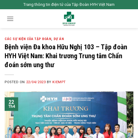
Skip
Trang thông tin điện tử của Tập Đoàn HYH Việt Nam
to
content
CÁC SỰ KIỆN CỦA TẬP ĐOÀN
,
DỰ ÁN
Bệnh viện Đa khoa Hữu Nghị 103 – Tập đoàn
HYH Việt Nam: Khai trương Trung tâm Chẩn
đoán sớm ung thư
POSTED ON
22/04/2023
BY
KIEMPT
22
Th4